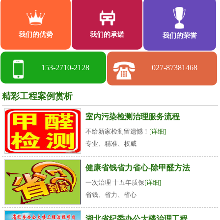
我们的优势
我们的承诺
我们的荣誉
153-2710-2128
027-87381468
精彩工程案例赏析
室内污染检测治理服务流程
不给新家检测留遗憾！
[详细]
专业、精准、权威
健康省钱省力省心-除甲醛方法
一次治理 十五年质保
[详细]
省钱、省力、省心
湖北省纪委办公大楼治理工程