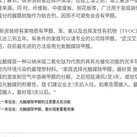
者了解到，很多消费者选择环保漆，但是上漆之前，墙上要涂一
要来源。同 时，纤维板、中密度板、刨花板等，广泛用于家庭装
成分的脲醛树脂作为粘合剂，因而不可避免会含有甲醛。
“新房装修有害物质有甲醛、苯、氡以及总挥发性有机物（TVO
长达三到五年。有条件的家庭可以请专业的公司除甲醛。”武汉
绍，目前最先进的方法是用光氧触媒除甲醛。
光触媒是一种以纳米级二氧化钛为代表的具有光催化功能的光半
室内环境污染的最理想材料。“家庭选择光触媒除甲醛，最好是 施
醛的激发和空气中游离甲醛的分解，之后彻底通风2至3天，增加
加光触媒的附着性，我 们建议业主7天后入住。如果急需搬入，最
需搬入，最好是3天以后。”
上一条信息：
光触媒除甲醛的注意要点及功能
下一条信息：
光触媒除甲醛，看价钱更要看效果