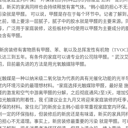
道，新买的家具同样也会持续释放有害气体。”韩小姐的担心不
污染就是甲醛。 可以说，甲醛是存在于每个环节中。记者了解到
之前，墙上要涂一层腻子，腻子中的胶水就是甲醛的主要来源。同
等，广泛用于家庭装修，这些板材中均使用以甲醛为主要成分的
会含有甲醛。
“新房装修有害物质有甲醛、苯、氡以及总挥发性有机物（TVO
长达三到五年。有条件的家庭可以请专业的公司除甲醛。” 武汉
绍，目前最先进的方法是用光氧触媒除甲醛。
光触媒是一种以纳米级二氧化钛为代表的具有光催化功能的光半
室内环境污染的最理想材料。“家庭选择光触媒除甲醛，最好是 施
醛的激发和空气中游离甲醛的分解，之后彻底通风2至3天，增加
加光触媒的附着性，我 们建议业主九月又将迎来家庭装修的旺季
环保的材料。家住北门的新房业主韩小姐非常重视家庭室内环保。
到一定的环保指标，但装修后的新房还是有味道，新买的家具同
的担心不无道理。事实上，新房装修最重要的污染 就是甲醛。可