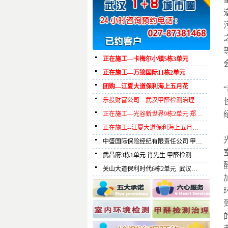
正在施工—卡梅尔小镇5栋3单元
正在施工—万锦国际11栋2单元
团购—江夏大道保利海上五月花
乐投财富公司—武汉甲醛检测治理…
正在施工—光谷新世界9栋2单元 郑…
正在施工--江夏大道保利海上五月…
中盛国际保险经纪有限责任公司 甲…
武昌府3栋1单元 肖先生 甲醛检测…
关山大道保利时代6栋2单元 武汉…