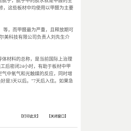
层腻子，腻子中的胶水就是甲醛的主
修，这些板材中均使用以甲醛为主要
C）等，而甲醛最为严重，且释放期可
艾尔美科技有限公司负责人刘先生介
导体材料的总称，是当前国际上治理
工后密闭24小时，有助于板材中甲
空气中氧气和光触媒的反应，同时增
好是3天以后。”7天后入住。如果急
【打印此文】
【关闭窗口】