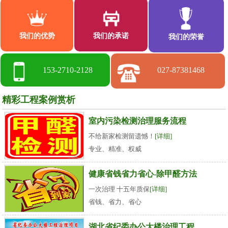
我们的优势
我们的承诺
我们的荣誉
153-2710-2128
027-87381468
精彩工程案例赏析
室内污染检测治理服务流程
不给新家检测留遗憾！
[详细]
专业、精准、权威
健康省钱省力省心-除甲醛方法
一次治理 十五年质保
[详细]
省钱、省力、省心
湖北省纪委办公大楼治理工程